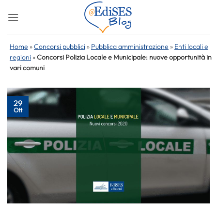
Salta
ai
contenuti
Home
»
Concorsi pubblici
»
Pubblica amministrazione
»
Enti locali e
regioni
»
Concorsi Polizia Locale e Municipale: nuove opportunità in
vari comuni
29
Ott