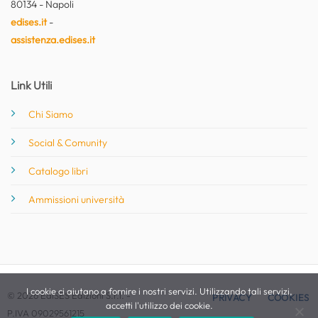
80134 - Napoli
edises.it
-
assistenza.edises.it
Link Utili
Chi Siamo
Social & Comunity
Catalogo libri
Ammissioni università
I cookie ci aiutano a fornire i nostri servizi. Utilizzando tali servizi,
© 2026 EdiSES Edizioni S.r.l. -
PRIVACY
COOKIES
accetti l'utilizzo dei cookie.
P.IVA 09029561215