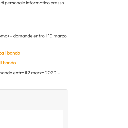
ne di personale informatico presso
Como) – domande entro il 10 marzo
ca il bando
 il bando
omande entro il 2 marzo 2020 –