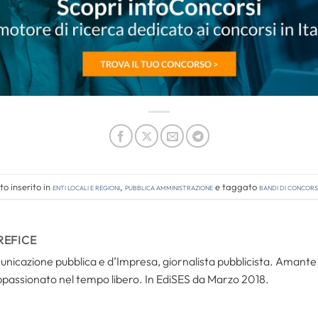
o inserito in
Enti locali e regioni
,
Pubblica amministrazione
e taggato
bandi di concor
REFICE
icazione pubblica e d’Impresa, giornalista pubblicista. Amante del
ppassionato nel tempo libero. In EdiSES da Marzo 2018.