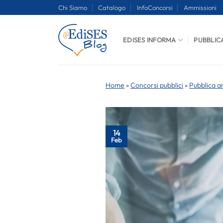
Salta
Chi Siamo
Catalogo
InfoConcorsi
Ammissioni
ai
contenuti
EDISES INFORMA
PUBBLIC
Home
»
Concorsi pubblici
»
Pubblica a
14
Feb