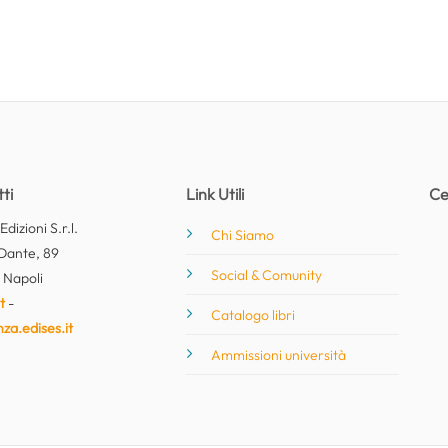
ti
Link Utili
Ce
dizioni S.r.l.
Chi Siamo
Dante, 89
Social & Comunity
 Napoli
t
-
Catalogo libri
nza.edises.it
Ammissioni università