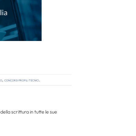
so
,
concorsi profili tecnici
.
la scrittura in tutte le sue