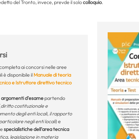
etto del Tronto, invece, prevde il solo
colloquio
.
si
completa ai concorsi nelle aree
i è disponibile il
Manuale di teoria
cnico e Istruttore direttivo tecnico
gli argomenti d’esame
partendo
(
diritto costituzionale e
ento degli enti locali, il rapporto
particolare negli enti locali
) e
le
specialistiche dell’area tecnica
tica, legislazione in materia