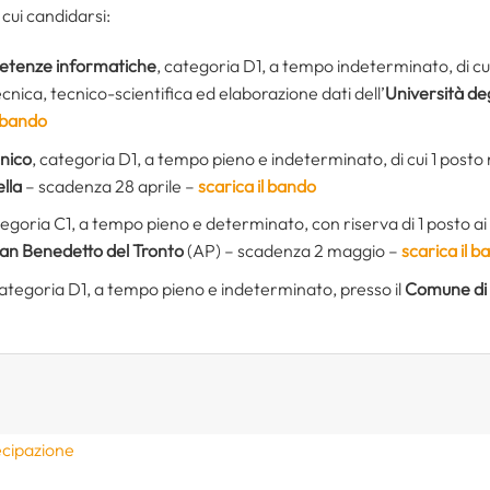
 cui candidarsi:
etenze informatiche
, categoria D1, a tempo indeterminato, di cui
cnica, tecnico-scientifica ed elaborazione dati dell’
Università de
l bando
cnico
, categoria D1, a tempo pieno e indeterminato, di cui 1 posto 
lla
– scadenza 28 aprile –
scarica il bando
tegoria C1, a tempo pieno e determinato, con riserva di 1 posto ai
an Benedetto del Tronto
(AP) – scadenza 2 maggio –
scarica il b
categoria D1, a tempo pieno e indeterminato, presso il
Comune di
ecipazione