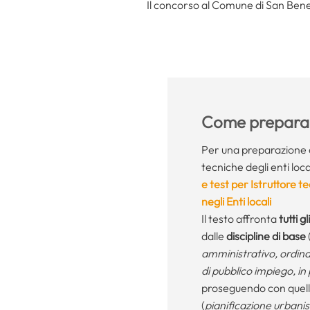
Il concorso al Comune di San Bened
Come preparar
Per una preparazione 
tecniche degli enti local
e test per Istruttore te
negli Enti locali
Il testo affronta
tutti 
dalle
discipline di base
amministrativo, ordinam
di pubblico impiego, in 
proseguendo con quel
(
pianificazione urbanis