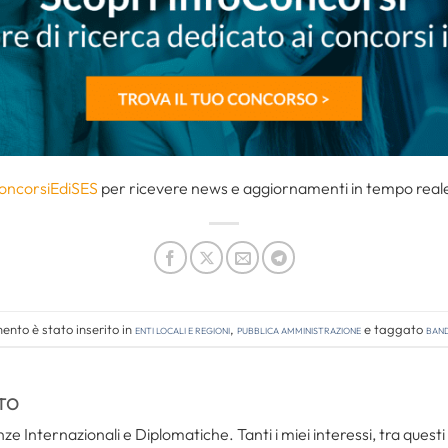
oncorsiEdiSES
per ricevere news e aggiornamenti in tempo reale 
nto è stato inserito in
Enti locali e regioni
,
Pubblica amministrazione
e taggato
band
TO
ze Internazionali e Diplomatiche. Tanti i miei interessi, tra questi i