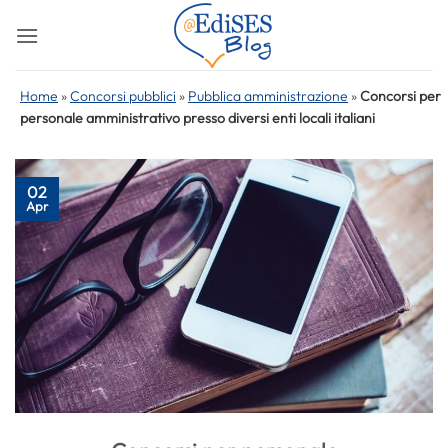
Salta
ai
contenuti
Home
»
Concorsi pubblici
»
Pubblica amministrazione
»
Concorsi per
personale amministrativo presso diversi enti locali italiani
02
Apr