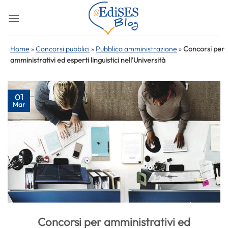
Salta
ai
contenuti
Home
»
Concorsi pubblici
»
Pubblica amministrazione
»
Concorsi per
amministrativi ed esperti linguistici nell’Università
01
Mar
Concorsi per amministrativi ed