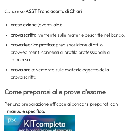
Concorso
ASST Franciacorta di Chiari
preselezione
(eventuale):
prova scritta
: vertente sulle materie descritte nel bando.
prova teorico pratica
: predisposizione di atti o
provvedimenti connessi al profilo professionale a
concorso.
prova orale
: vertente sulle materie oggetto della
prova scritta.
Come preparasi alle prove d’esame
Per una preparazione efficace ai concorsi preparati con
il
manuale specifico: