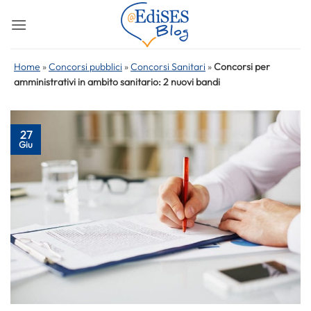
Salta
ai
contenuti
Home
»
Concorsi pubblici
»
Concorsi Sanitari
»
Concorsi per
amministrativi in ambito sanitario: 2 nuovi bandi
27
Giu