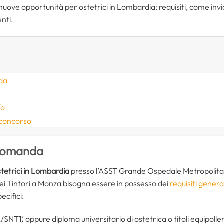
lle nuove opportunità per ostetrici in Lombardia: requisiti, come 
nti.
nda
/o
 concorso
a domanda
tetrici in Lombardia
presso l’ASST Grande Ospedale Metropolitan
 Tintori a Monza bisogna essere in possesso dei
requisiti general
ecifici:
/SNT1) oppure diploma universitario di ostetrica o titoli equipollen