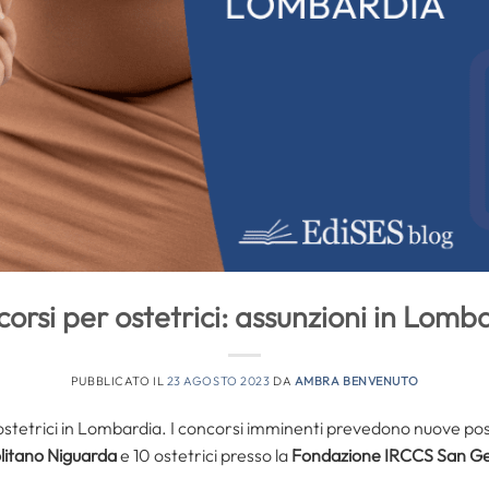
orsi per ostetrici: assunzioni in Lomb
PUBBLICATO IL
23 AGOSTO 2023
DA
AMBRA BENVENUTO
 ostetrici in Lombardia. I concorsi imminenti prevedono nuove possi
itano Niguarda
e 10 ostetrici presso la
Fondazione IRCCS San Ger