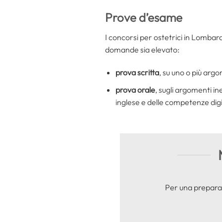
Prove d’esame
I concorsi per ostetrici in Lomba
domande sia elevato:
prova scritta
, su uno o più argo
prova orale
, sugli argomenti in
inglese e delle competenze digi
Per una preparaz