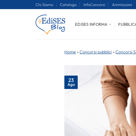
Salta
Chi Siamo
Catalogo
InfoConcorsi
Ammissioni
ai
contenuti
EDISES INFORMA
PUBBLIC
Home
»
Concorsi pubblici
»
Concorsi S
23
Ago