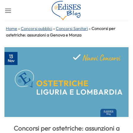
Salta
ai
contenuti
Home
»
Concorsi pubblici
»
Concorsi Sanitari
»
Concorsi per
ostetriche: assunzioni a Genova e Monza
13
Nov
Concorsi per ostetriche: assunzioni a