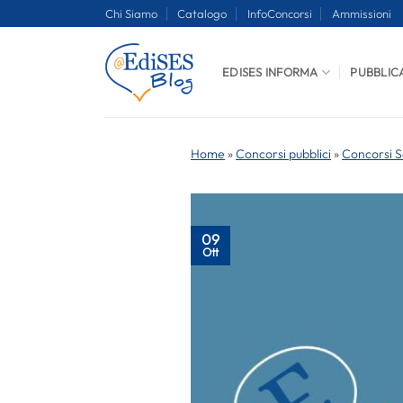
Salta
Chi Siamo
Catalogo
InfoConcorsi
Ammissioni
ai
contenuti
EDISES INFORMA
PUBBLIC
Home
»
Concorsi pubblici
»
Concorsi S
09
Ott