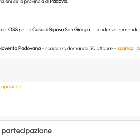
iani della provincia di
Padova
.
nza – OSS
per la
Casa di Riposo San Giorgio
– scadenza domande 
i Noventa Padovana
– scadenza domande 30 ottobre –
scarica il
ecipazione
i partecipazione