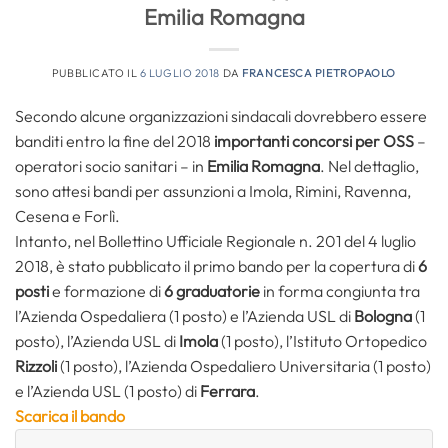
Emilia Romagna
PUBBLICATO IL
6 LUGLIO 2018
DA
FRANCESCA PIETROPAOLO
Secondo alcune organizzazioni sindacali dovrebbero essere
banditi entro la fine del 2018
importanti concorsi per OSS
–
operatori socio sanitari – in
Emilia Romagna
. Nel dettaglio,
sono attesi bandi per assunzioni a Imola, Rimini, Ravenna,
Cesena e Forlì.
Intanto, nel Bollettino Ufficiale Regionale n. 201 del 4 luglio
2018, è stato pubblicato il primo bando per la copertura di
6
posti
e formazione di
6 graduatorie
in forma congiunta tra
l’Azienda Ospedaliera (1 posto) e l’Azienda USL di
Bologna
(1
posto), l’Azienda USL di
Imola
(1 posto), l’Istituto Ortopedico
Rizzoli
(1 posto), l’Azienda Ospedaliero Universitaria (1 posto)
e l’Azienda USL (1 posto) di
Ferrara
.
Scarica il bando