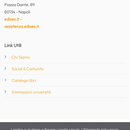
Piazza Dante, 89
80134 - Napoli
edises.it
-
assistenza.edises.it
Link Utili
Chi Siamo
Social & Comunity
Catalogo libri
Ammissioni università
I cookie ci aiutano a fornire i nostri servizi. Utilizzando tali servizi,