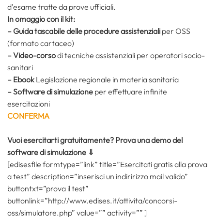
d’esame tratte da prove ufficiali.
In omaggio con il kit:
– Guida tascabile delle procedure assistenziali
per OSS
(formato cartaceo)
– Video-corso
di tecniche assistenziali per operatori socio-
sanitari
– Ebook
Legislazione regionale in materia sanitaria
– Software di simulazione
per effettuare infinite
esercitazioni
CONFERMA
Vuoi esercitarti gratuitamente? Prova una demo del
software di simulazione ⇓
[edisesfile formtype=”link” title=”Esercitati gratis alla prova
a test” description=”inserisci un indiririzzo mail valido”
buttontxt=”prova il test”
buttonlink=”http://www.edises.it/attivita/concorsi-
oss/simulatore.php” value=”” activity=”” ]