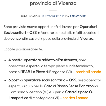
provincia di Vicenza
PUBBLICATO IL
27 OTTOBRE 2023
DA
REDAZIONE
Sono previste nuove opportunità di lavoro per
Operatori
Socio sanitari – OSS
in Veneto: sono stati, infatti pubblicati
due
concorsi
in case di riposo della provincia di
Vicenza
.
Ecco le posizioni aperte:
4 posti
di
operatore addetto all’assistenza
, area
operatore esperto, a tempo pieno e indeterminato,
presso l’
IPAB La Pieve
di Breganze (VI) –
scarica il bando
6 posti
di
operatore socio sanitario – OSS
, area operatori
esperti, di cui 3 per la
Casa di Riposo Serse Panizzoni
di
Camisano Vicentino (VI) e 3 per la
Casa di riposo O.
Lampertico
di Montegalda (VI) –
scarica il bando