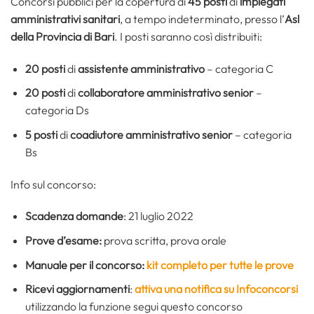
Concorsi pubblici per la copertura di
45 posti
di
impiegati
amministrativi sanitari
, a tempo indeterminato, presso l’
Asl
della Provincia di Bari
. I posti saranno così distribuiti:
20 posti
di
assistente amministrativo
– categoria C
20
posti
di
collaboratore amministrativo senior
–
categoria Ds
5
posti
di
coadiutore amministrativo senior
– categoria
Bs
Info sul concorso:
Scadenza domande
: 21 luglio 2022
Prove d’esame:
prova scritta, prova orale
Manuale per il concorso:
kit completo per tutte le prove
Ricevi aggiornamenti
:
attiva una notifica su Infoconcorsi
utilizzando la funzione segui questo concorso