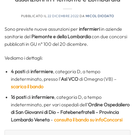
PUBBLICATO IL
22 DICEMBRE 2022
DA
MICOL DIODATO
Sono previste nuove assunzioni per
infermieri
in aziende
sanitarie del
Piemonte e della Lombardia
con due concorsi
pubblicati in GU n° 100 del 20 dicembre.
Vediamo i dettagli:
4 posti
di
infermiere
, categoria D, a tempo
indeterminato, presso l’
Asl VCO
di Omegna (VB) –
scarica il bando
16 posti
di
infermiere
, categoria D, a tempo
indeterminato, per vari ospedali dell’
Ordine Ospedaliero
di San Giovanni di Dio – Fatebenefratelli – Provincia
Lombardo Veneta
–
consulta il bando su infoConcorsi