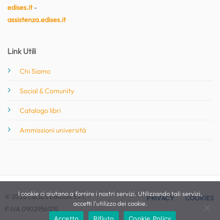
edises.it
-
assistenza.edises.it
Link Utili
Chi Siamo
Social & Comunity
Catalogo libri
Ammissioni università
I cookie ci aiutano a fornire i nostri servizi. Utilizzando tali servizi,
© 2026 EdiSES Edizioni S.r.l. -
PRIVACY
COOKIES
accetti l'utilizzo dei cookie.
P.IVA 09029561215
Accetto
Rifiuto
Cookie Policy