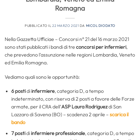
Romagna
PUBBLICATO IL
22 MARZO 2021
DA
MICOL DIODATO
Nella Gazzetta Ufficiae – Concorsi n° 21 del 16 marzo 2021
sono stati pubblicati i bandi di tre
concorsi per infermieri
,
che prevedono l’assunzione nelle regioni Lombardia, Veneto
ed Emilia Romagna.
Vediamo quali sono le opportunità:
6 posti
di
infermiere
, categoria D, a tempo
indeterminato, con riserva di 2 posti a favore delle Forze
armate, per il CRA dell’
ASP Laura Rodriguez
di San
Lazzaro di Savena (BO) – scadenza 2 aprile –
scarica il
bando
7 posti
di
infermiere professionale
, categoria D, a tempo