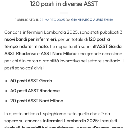
120 posti in diverse ASST
PUBBLICATO IL
24 MARZO 2025
DA
GIANMARCO AURIGEMMA
Concorsi infermieri Lombardia 2025: sono stati pubblicati 3
nuovi bandi per infermieri
, per un totale di
120 posti a
tempo indeterminato
. Le opportunità sono all’
ASST Garda
,
ASST Rhodense
e
ASST Nord Milano
: una grande occasione
per chi è in cerca di stabilità lavorativa nel settore sanitario. i
posti sono così divisi:
60 posti ASST Garda
40 posti ASST Rhodense
20 posti ASST Nord Milano
In questo articolo ti spieghiamo tutto quello che c’è da
sapere sui
concorsi infermieri Lombardia 2025
: i
requisiti
richiesti
,
le modalità di candidatura
,
le prove d’esame
,
come