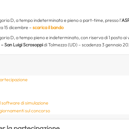
goria D, a tempo indeterminato e pieno o part-time, presso l’
ASP
a 15 dicembre –
scarica il bando
goria D, a tempo pieno e indeterminato, con riserva di 1 posto ai
 – San Luigi Scrosoppi
di Tolmezzo (UD) – scadenza 3 gennaio 2
partecipazione
 il software di simulazione
ggiornamenti sul concorso
er la partecipazione