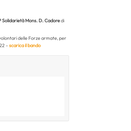
 Solidarietà Mons. D. Cadore
di
 volontari delle Forze armate, per
022 –
scarica il bando