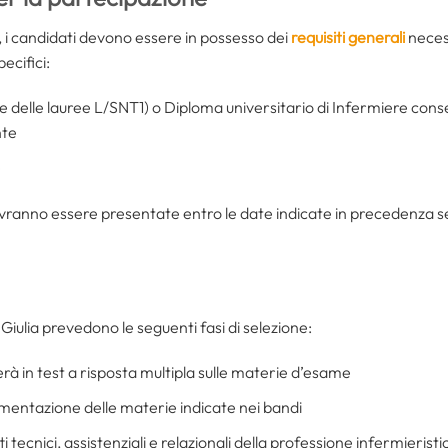
 i candidati devono essere in possesso dei
requisiti generali
necess
ecifici:
se delle lauree L/SNT1) o Diploma universitario di Infermiere conse
nte
e
ranno essere presentate entro le date indicate in precedenza se
 Giulia prevedono le seguenti fasi di selezione:
erà in test a risposta multipla sulle materie d’esame
omentazione delle materie indicate nei bandi
ti tecnici, assistenziali e relazionali della professione infermierist