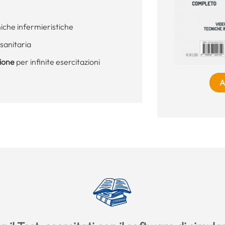
niche infermieristiche
sanitaria
zione
per infinite esercitazioni
A