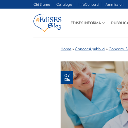
Salta
Chi Siamo
Catalogo
InfoConcorsi
Ammissioni
ai
contenuti
EDISES INFORMA
PUBBLIC
Home
»
Concorsi pubblici
»
Concorsi S
07
Dic