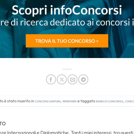
 è stato inserito in
Concorsi Sanitari
,
Infermieri
e taggato
bandi di concorso
,
concor
TO
ze Internazionali e Diplomatiche. Tanti i miei interessi, tra questi i