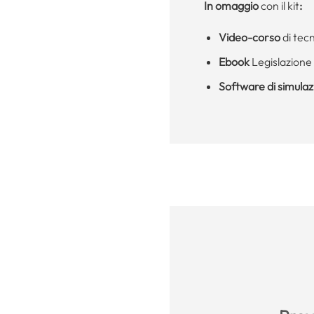
In omaggio
con il kit
:
Video-corso
di tec
Ebook
Legislazione 
Software di simula