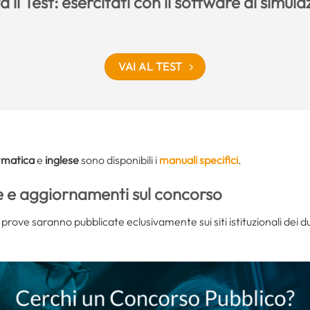
 il Test: esercitati con il software di simul
VAI AL TEST
rmatica
e
inglese
sono disponibili i
manuali specifici
.
e e aggiornamenti sul concorso
e prove saranno pubblicate eclusivamente sui siti istituzionali dei d