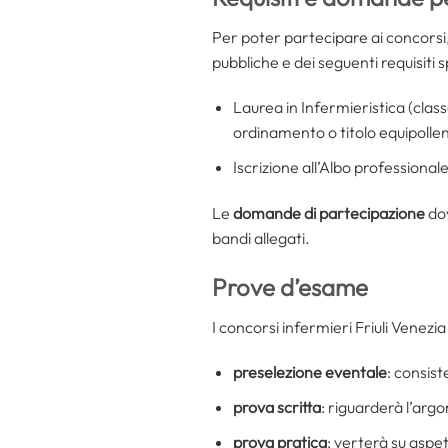
Per poter partecipare ai concorsi,
pubbliche e dei seguenti requisiti sp
Laurea in Infermieristica (clas
ordinamento o titolo equipolle
Iscrizione all’Albo professional
Le
domande di partecipazione
dov
bandi allegati.
Prove d’esame
I concorsi infermieri Friuli Venezia
preselezione eventale
: consist
prova scritta
: riguarderà l’arg
prova pratica
: verterà su aspet