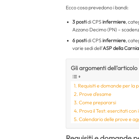
Ecco cosa prevedono i bandi:
3 posti
di CPS
infermiere
, cate
Azzano Decimo (PN) – scadenz
6 posti
di CPS
infermiere
, cate
varie sedi dell’
ASP della Carnia
Gli argomenti dell'articolo
Requisiti e domande per la 
Prove d’esame
Come prepararsi
Prova il Test: esercitati con
Calendario delle prove e a
Requisiti e domande p