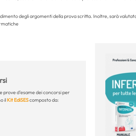
ndimento degli argomenti della prova scritta. Inoltre, sarà valutat
formatiche
si
le prove d’esame dei concorsi per
o il
Kit EdiSES
composto da: