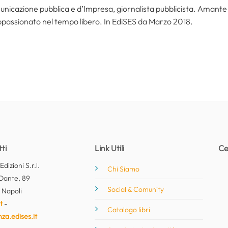
icazione pubblica e d’Impresa, giornalista pubblicista. Amante del
ppassionato nel tempo libero. In EdiSES da Marzo 2018.
ti
Link Utili
Ce
dizioni S.r.l.
Chi Siamo
Dante, 89
Social & Comunity
 Napoli
t
-
Catalogo libri
nza.edises.it