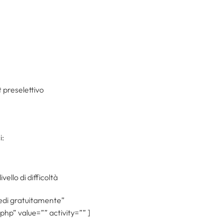
t preselettivo
i:
vello di difficoltà
ccedi gratuitamente”
php” value=”” activity=”” ]