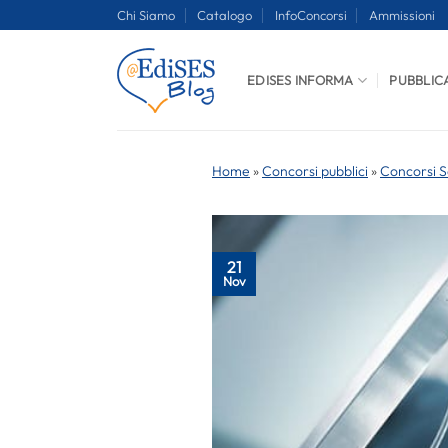
Salta
Chi Siamo
Catalogo
InfoConcorsi
Ammissioni
ai
contenuti
EDISES INFORMA
PUBBLIC
Home
»
Concorsi pubblici
»
Concorsi S
21
Nov