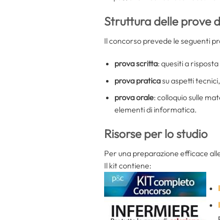
Struttura delle prove 
Il concorso prevede le seguenti p
prova scritta
: quesiti a rispost
prova pratica
su aspetti tecnici,
prova orale
: colloquio sulle ma
elementi di informatica.
Risorse per lo studio
Per una preparazione efficace alle 
Il kit contiene: