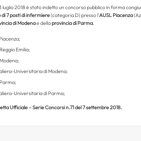
 luglio 2018 è stato indetto un concorso pubblico in forma congiunt
i 7 posti di infermiere
(categoria D) presso l’
AUSL Piacenza
(Azi
vincia di Modena
e della
provincia di Parma
.
 Piacenza;
 Reggio Emilia;
i Modena;
aliera-Universitaria di Modena;
i Parma;
aliera-Universitaria di Parma;
etta Ufficiale – Serie Concorsi n.71 del 7 settembre 2018.