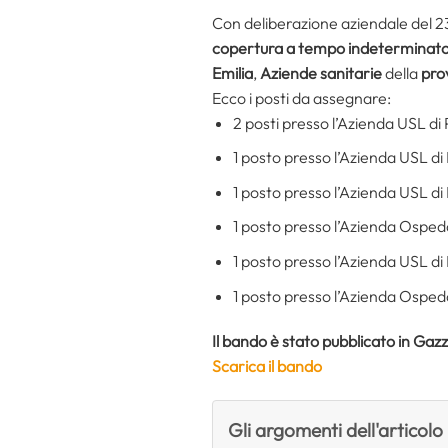
Con deliberazione aziendale del 23
copertura a tempo indeterminato d
Emilia
,
Aziende sanitarie
della
pro
Ecco i posti da assegnare:
2 posti presso l’Azienda USL di
1 posto presso l’Azienda USL di
1 posto presso l’Azienda USL d
1 posto presso l’Azienda Osped
1 posto presso l’Azienda USL d
1 posto presso l’Azienda Osped
Il bando è stato pubblicato in Gazz
Scarica il bando
Gli argomenti dell'articolo