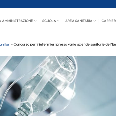
A AMMINISTRAZIONE
SCUOLA
AREA SANITARIA
CARRIER
anitari
»
Concorso per 7 infermieri presso varie aziende sanitarie dell'