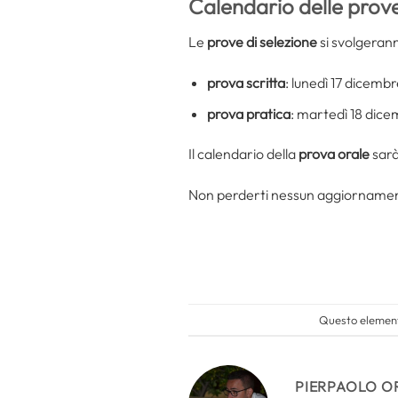
Calendario delle prov
Le
prove di selezione
si svolgeran
prova scritta
: lunedì 17 dicemb
prova pratica
: martedì 18 dice
Il calendario della
prova orale
sarà
Non perderti nessun aggiorname
Questo elemento
PIERPAOLO O