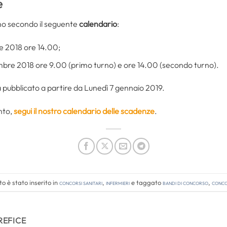
e
no secondo il seguente
calendario
:
re 2018 ore 14.00;
mbre 2018 ore 9.00 (primo turno) e ore 14.00 (secondo turno).
 pubblicato a partire da Lunedì 7 gennaio 2019.
nto,
segui il nostro calendario delle scadenze
.
 è stato inserito in
Concorsi Sanitari
,
Infermieri
e taggato
bandi di concorso
,
concor
REFICE