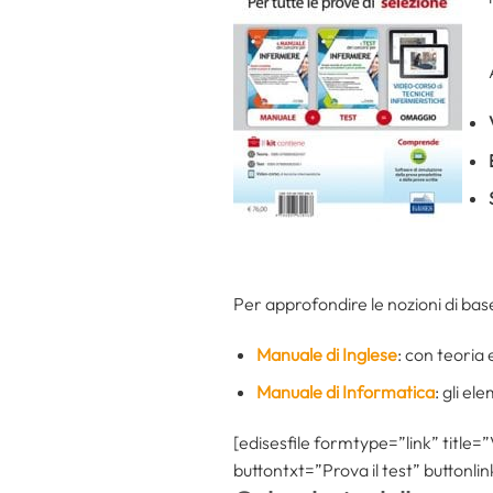
Per approfondire le nozioni di base 
Manuale di Inglese
: con teoria e
Manuale di Informatica
: gli el
[edisesfile formtype=”link” title=
buttontxt=”Prova il test” buttonli