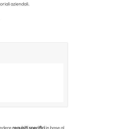
oriali aziendali.
.
ssedere
requisiti specifici
in base al