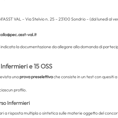
ll’ASST VAL – Via Stelvio n. 25 – 23100 Sondrio – (dal lunedì al ve
ollo@pec.asst-val.it
 indicata la documentazione da allegare alla domanda di partecipazi
Infermieri e 15 OSS
revista una
prova preselettiva
che consiste in un test con quesiti a
ciascun profilo.
so Infermieri
ri a risposta multipla o sintetica sulle materie oggetto del concor