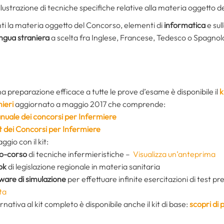
illustrazione di tecniche specifiche relative alla materia oggetto d
nti la materia oggetto del Concorso, elementi di
informatica
e sul
ingua straniera
a scelta fra Inglese, Francese, Tedesco o Spagnolo
a preparazione efficace a tutte le prove d’esame è disponibile il
k
mieri
aggiornato a maggio 2017 che comprende:
anuale dei concorsi per Infermiere
st dei Concorsi per Infermiere
ggio con il kit:
eo-corso
di tecniche infermieristiche –
Visualizza un’anteprima
ok
di legislazione regionale in materia sanitaria
ware di simulazione
per effettuare infinite esercitazioni di test pr
ta
ernativa al kit completo è disponibile anche il kit di base:
scopri di p