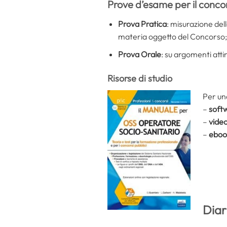
Prove d’esame per il conc
Prova Pratica
: misurazione del
materia oggetto del Concorso;
Prova Orale
: su argomenti att
Risorse di studio
Per una
–
softw
–
vide
–
eboo
Diar