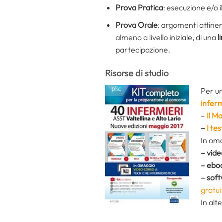
Prova Pratica
: esecuzione e/o 
Prova Orale
: argomenti attine
almeno a livello iniziale, di una
l
partecipazione.
Risorse di studio
Per un
infer
–
Il M
–
I te
In oma
– vid
– ebo
– soft
gratui
In alt