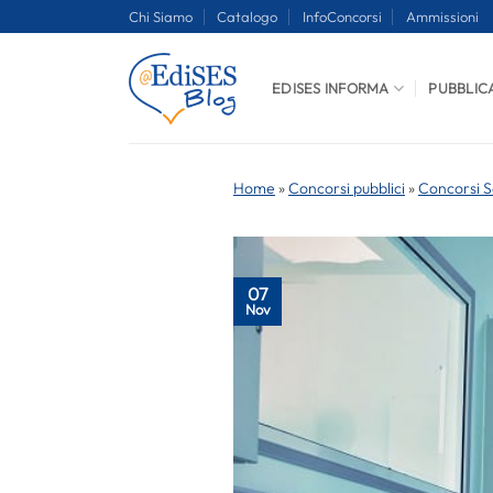
Salta
Chi Siamo
Catalogo
InfoConcorsi
Ammissioni
ai
contenuti
EDISES INFORMA
PUBBLIC
Home
»
Concorsi pubblici
»
Concorsi S
07
Nov