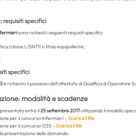
requisiti specifici
fermieri
sono richiesti i seguenti requisiti specifici:
ica (classe L/SNT1) o titolo equipollente;
.
ti specifici
SS
è richiesto il possesso dell’attestato di Qualifica di Operatore S
zione: modalità e scadenze
presentata entro il
25 settembre 2017
utilizzando il modello speci
one per il concorso Infermieri –
Scarica il file
ione per il concorso OSS –
Scarica il file
r la presentazione delle domande: