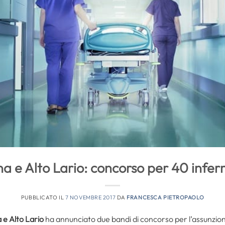
na e Alto Lario: concorso per 40 infer
PUBBLICATO IL
7 NOVEMBRE 2017
DA
FRANCESCA PIETROPAOLO
a e Alto Lario
ha annunciato due bandi di concorso per l’assunzi