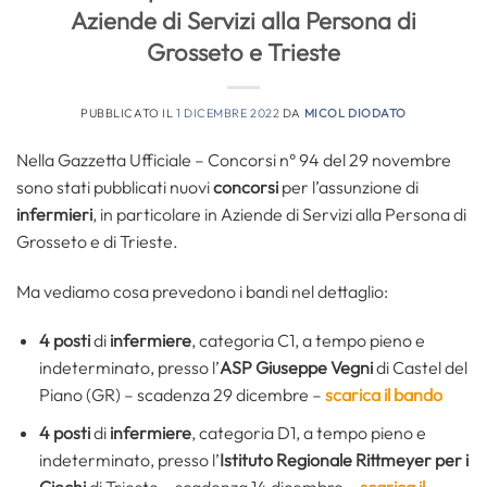
Aziende di Servizi alla Persona di
Grosseto e Trieste
PUBBLICATO IL
1 DICEMBRE 2022
DA
MICOL DIODATO
Nella Gazzetta Ufficiale – Concorsi n° 94 del 29 novembre
sono stati pubblicati nuovi
concorsi
per l’assunzione di
infermieri
, in particolare in Aziende di Servizi alla Persona di
Grosseto e di Trieste.
Ma vediamo cosa prevedono i bandi nel dettaglio:
4 posti
di
infermiere
, categoria C1, a tempo pieno e
indeterminato, presso l’
ASP Giuseppe Vegni
di Castel del
Piano (GR) – scadenza 29 dicembre –
scarica il bando
4 posti
di
infermiere
, categoria D1, a tempo pieno e
indeterminato, presso l’
Istituto Regionale Rittmeyer per i
Ciechi
di Trieste – scadenza 14 dicembre –
scarica il