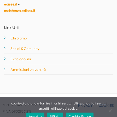
edises.it
-
assistenza.edises.it
Link Utili
Chi Siamo
Social & Comunity
Catalogo libri
Ammissioni università
I cookie ci aiutano a fornire i nostri servizi. Utilizzando tali servizi,
© 2026 EdiSES Edizioni S.r.l. -
PRIVACY
COOKIES
accetti l'utilizzo dei cookie.
P.IVA 09029561215
Accetto
Rifiuto
Cookie Policy