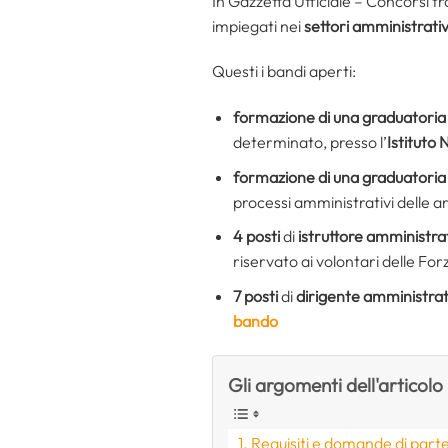
In Gazzetta Ufficiale – Concorsi 
impiegati nei
settori amministrativi
Questi i bandi aperti:
formazione di una graduatoria
determinato, presso l’
Istituto
formazione di una graduatoria
processi amministrativi delle are
4 posti
di
istruttore amministra
riservato ai volontari delle For
7 posti
di
dirigente amministrat
bando
Gli argomenti dell'articolo
Requisiti e domande di part