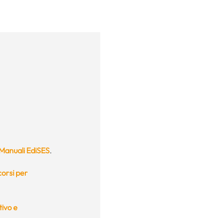
Manuali EdiSES
.
orsi per
tivo e