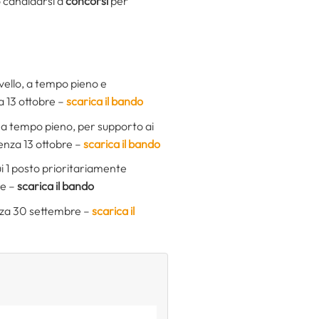
o candidarsi a
concorsi
per
ivello, a tempo pieno e
 13 ottobre –
scarica il bando
, a tempo pieno, per supporto ai
nza 13 ottobre –
scarica il bando
i 1 posto prioritariamente
re –
scarica il bando
za 30 settembre –
scarica il