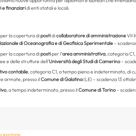
troviamo nuove opportunità per diplomati e laureati che intendan
 e finanziari
di enti statali e locali.
per la copertura di
posti
di
collaboratore di amministrazione
VII l
 Nazionale di Oceanografia e di Geofisica Sperimentale
– scadenza
per la copertura di
posti
per l’
area amministrativa
, categoria C1
e e delle strutture dell’
Università degli Studi di Camerino
– scade
tivo contabile
, categoria C1, a tempo pieno e indeterminato, di cu
ze armate, presso il
Comune di Galatina
(LE) – scadenza 13 ottob
ivo
, a tempo indeterminato, presso il
Comune di Torino
– scaden
ecipazione