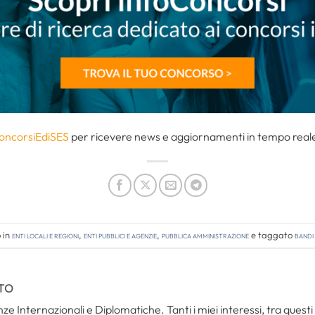
oncorsiEdiSES
per ricevere news e aggiornamenti in tempo reale 
 in
Enti locali e regioni
,
Enti pubblici e agenzie
,
Pubblica amministrazione
e taggato
bandi
TO
ze Internazionali e Diplomatiche. Tanti i miei interessi, tra questi i