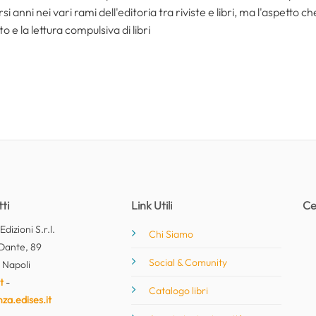
i anni nei vari rami dell'editoria tra riviste e libri, ma l'aspetto c
to e la lettura compulsiva di libri
ti
Link Utili
Ce
dizioni S.r.l.
Chi Siamo
Dante, 89
Social & Comunity
 Napoli
t
-
Catalogo libri
nza.edises.it