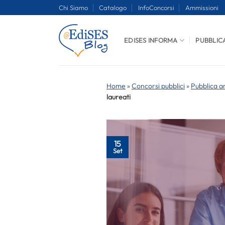
Salta
Chi Siamo
Catalogo
InfoConcorsi
Ammissioni
ai
contenuti
EDISES INFORMA
PUBBLIC
Home
»
Concorsi pubblici
»
Pubblica a
laureati
15
Set