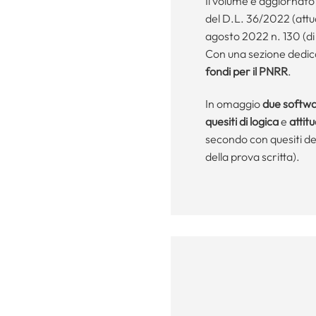
Il volume è aggiornato
del D.L. 36/2022 (attua
agosto 2022 n. 130 (di 
Con una sezione dedic
fondi per il PNRR
.
In omaggio
due softwa
quesiti di logica
e
attitu
secondo con quesiti de
della prova scritta).