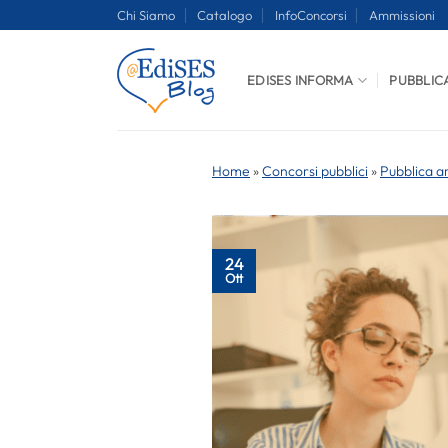
Salta
Chi Siamo
Catalogo
InfoConcorsi
Ammissioni
ai
contenuti
EDISES INFORMA
PUBBLIC
Home
»
Concorsi pubblici
»
Pubblica a
24
Ott