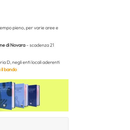
 tempo pieno, per varie aree e
e di Novara
– scadenza 21
ria D, negli enti locali aderenti
 il bando