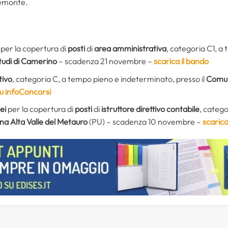
iemonte.
per la copertura di
posti
di
area amministrativa
, categoria C1, a
Studi di Camerino
– scadenza 21 novembre –
scarica il bando
tivo
, categoria C, a tempo pieno e indeterminato, presso il
Comun
su infoConcorsi
ei
per la copertura di
posti
di
istruttore direttivo contabile
, catego
a Alta Valle del Metauro
(PU) – scadenza 10 novembre –
scarica