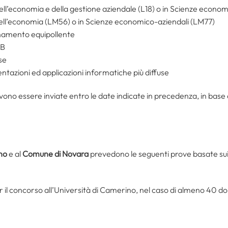
ell’economia e della gestione aziendale (L18) o in Scienze econo
ell’economia (LM56) o in Scienze economico-aziendali (LM77)
inamento equipollente
 B
se
ntazioni ed applicazioni informatiche più diffuse
no essere inviate entro le date indicate in precedenza, in base
no
e al
Comune di Novara
prevedono le seguenti prove basate su
r il concorso all’Università di Camerino, nel caso di almeno 40 