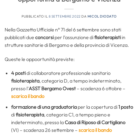
PUBBLICATO IL
8 SETTEMBRE 2022
DA
MICOL DIODATO
Nella Gazzetta Ufficiale n° 71 del 6 settembre sono stati
pubblicati due
concorsi
per l’assunzione di
fisioterapisti
in
strutture sanitarie di Bergamo e della provincia di Vicenza.
Queste le oppoortunità previste:
4 posti
di collaboratore professionale sanitario
fisioterapista
, categoria D, a tempo indeterminato,
presso l’
ASST Bergamo Ovest
– scadenza 6 ottobre –
scarica il bando
formazione di una graduatoria
per la copertura di
1 posto
di
fisioterapista
, categoria C1, a tempo pieno e
indeterminato, presso la
Casa di Riposo di Cartigliano
(VI) – scadenza 26 settembre –
scarica il bando