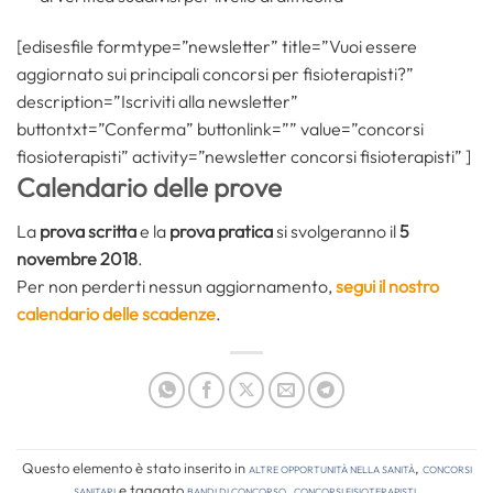
[edisesfile formtype=”newsletter” title=”Vuoi essere
aggiornato sui principali concorsi per fisioterapisti?”
description=”Iscriviti alla newsletter”
buttontxt=”Conferma” buttonlink=”” value=”concorsi
fiosioterapisti” activity=”newsletter concorsi fisioterapisti” ]
Calendario delle prove
La
prova scritta
e la
prova pratica
si svolgeranno il
5
novembre 2018
.
Per non perderti nessun aggiornamento,
segui il nostro
calendario delle scadenze
.
Questo elemento è stato inserito in
Altre opportunità nella sanità
,
Concorsi
Sanitari
e taggato
bandi di concorso
,
concorsi fisioterapisti
.