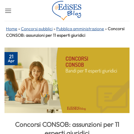
Salta
ai
contenuti
Home
»
Concorsi pubblici
»
Pubblica amministrazione
»
Concorsi
CONSOB: assunzioni per 11 esperti giuridici
21
Apr
Concorsi CONSOB: assunzioni per 11
esperti giuridici