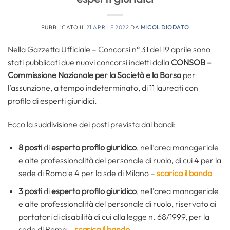
PUBBLICATO IL
21 APRILE 2022
DA
MICOL DIODATO
Nella Gazzetta Ufficiale – Concorsi n° 31 del 19 aprile sono
stati pubblicati due nuovi concorsi indetti dalla
CONSOB –
Commissione Nazionale per la Società e la Borsa
per
l’assunzione, a tempo indeterminato, di 11 laureati con
profilo di esperti giuridici.
Ecco la suddivisione dei posti prevista dai bandi:
8 posti
di
esperto profilo giuridico
, nell’area manageriale
e alte professionalità del personale di ruolo, di cui 4 per la
sede di Roma e 4 per la sde di Milano –
scarica il bando
3 posti
di
esperto profilo giuridico
, nell’area manageriale
e alte professionalità del personale di ruolo, riservato ai
portatori di disabilità di cui alla legge n. 68/1999, per la
sede di Roma –
scarica il bando