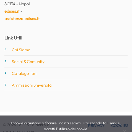
80134 - Napoli
edises.it
-
assistenza.edises.it
Link Utili
Chi Siamo
Social & Comunity
Catalogo libri
Ammissioni università
I cookie ci aiutano a fornire i nostri servizi. Utilizzando tali servizi,
© 2026 EdiSES Edizioni S.r.l. -
PRIVACY
COOKIES
accetti l'utilizzo dei cookie.
P.IVA 09029561215