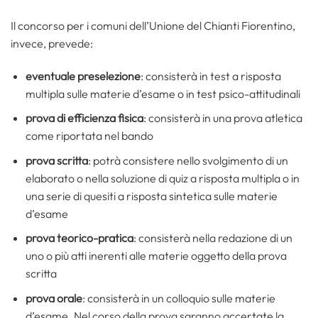
Il concorso per i comuni dell’Unione del Chianti Fiorentino,
invece, prevede:
eventuale preselezione
: consisterà in test a risposta
multipla sulle materie d’esame o in test psico-attitudinali
prova di efficienza fisica
: consisterà in una prova atletica
come riportata nel bando
prova scritta
: potrà consistere nello svolgimento di un
elaborato o nella soluzione di quiz a risposta multipla o in
una serie di quesiti a risposta sintetica sulle materie
d’esame
prova teorico-pratica
: consisterà nella redazione di un
uno o più atti inerenti alle materie oggetto della prova
scritta
prova orale
: consisterà in un colloquio sulle materie
d’esame. Nel corso della prova saranno accertate la