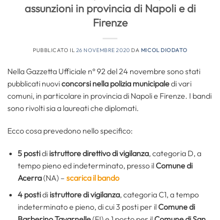
assunzioni in provincia di Napoli e di
Firenze
PUBBLICATO IL
26 NOVEMBRE 2020
DA
MICOL DIODATO
Nella Gazzetta Ufficiale n° 92 del 24 novembre sono stati
pubblicati nuovi
concorsi nella polizia municipale
di vari
comuni, in particolare in provincia di Napoli e Firenze. I bandi
sono rivolti sia a laureati che diplomati.
Ecco cosa prevedono nello specifico:
5 posti
di
istruttore direttivo di vigilanza
, categoria D, a
tempo pieno ed indeterminato, presso il
Comune di
Acerra
(NA) –
scarica il bando
4 posti
di
istruttore di vigilanza
, categoria C1, a tempo
indeterminato e pieno, di cui 3 posti per il
Comune di
Barberino Tavarnelle
(FI) e 1 posto per il
Comune di San