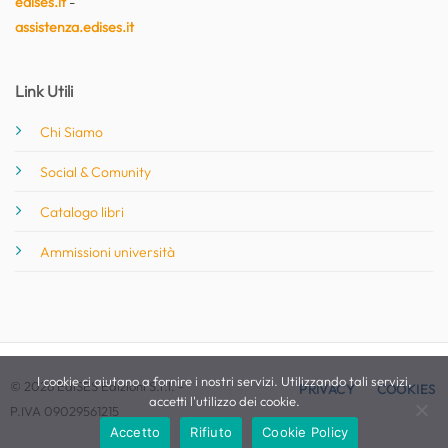
edises.it
-
assistenza.edises.it
Link Utili
Chi Siamo
Social & Comunity
Catalogo libri
Ammissioni università
I cookie ci aiutano a fornire i nostri servizi. Utilizzando tali servizi,
© 2026 EdiSES Edizioni S.r.l. -
PRIVACY
COOKIES
accetti l'utilizzo dei cookie.
P.IVA 09029561215
Accetto
Rifiuto
Cookie Policy