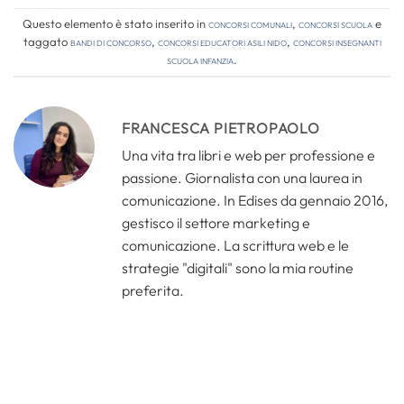
Questo elemento è stato inserito in
Concorsi comunali
,
Concorsi Scuola
e
taggato
bandi di concorso
,
concorsi educatori asili nido
,
concorsi insegnanti
scuola infanzia
.
FRANCESCA PIETROPAOLO
Una vita tra libri e web per professione e
passione. Giornalista con una laurea in
comunicazione. In Edises da gennaio 2016,
gestisco il settore marketing e
comunicazione. La scrittura web e le
strategie "digitali" sono la mia routine
preferita.