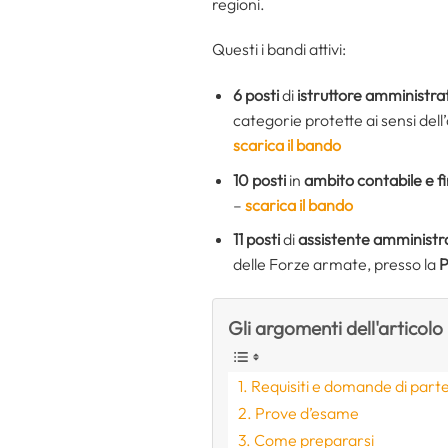
regioni.
Questi i bandi attivi:
6 posti
di
istruttore amministrat
categorie protette ai sensi dell
scarica il bando
10 posti
in
ambito contabile e f
–
scarica il bando
11 posti
di
assistente amministra
delle Forze armate, presso la
P
Gli argomenti dell'articolo
Requisiti e domande di part
Prove d’esame
Come prepararsi