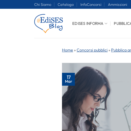
Salta
Chi Siamo
Catalogo
InfoConcorsi
Ammissioni
ai
contenuti
EDISES INFORMA
PUBBLIC
Home
»
Concorsi pubblici
»
Pubblica a
17
Mar