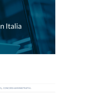
so
,
concorsi amministrativi
.