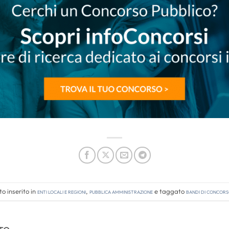
o inserito in
Enti locali e regioni
,
Pubblica amministrazione
e taggato
bandi di concor