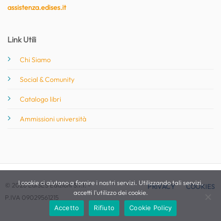
assistenza.edises.it
Link Utili
Chi Siamo
Social & Comunity
Catalogo libri
Ammissioni università
I cookie ci aiutano a fornire i nostri servizi. Utilizzando tali servizi,
© 2026 EdiSES Edizioni S.r.l. -
PRIVACY
COOKIES
accetti l'utilizzo dei cookie.
P.IVA 09029561215
Accetto
Rifiuto
Cookie Policy