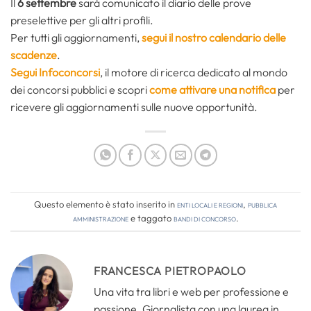
Il
6 settembre
sarà comunicato il diario delle prove
preselettive per gli altri profili.
Per tutti gli aggiornamenti,
segui il nostro calendario delle
scadenze
.
Segui Infoconcorsi
,
il motore di ricerca dedicato al mondo
dei concorsi pubblici e scopri
come attivare una notifica
per
ricevere gli aggiornamenti sulle nuove opportunità.
Questo elemento è stato inserito in
Enti locali e regioni
,
Pubblica
amministrazione
e taggato
bandi di concorso
.
FRANCESCA PIETROPAOLO
Una vita tra libri e web per professione e
passione. Giornalista con una laurea in