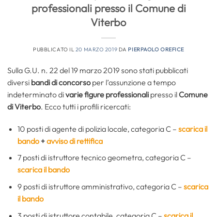
professionali presso il Comune di
Viterbo
PUBBLICATO IL
20 MARZO 2019
DA
PIERPAOLO OREFICE
Sulla G.U. n. 22 del 19 marzo 2019 sono stati pubblicati
diversi
bandi di concorso
per l’assunzione a tempo
indeterminato di
varie figure professionali
presso il
Comune
di Viterbo
. Ecco tutti i profili ricercati:
10 posti di agente di polizia locale, categoria C –
scarica il
bando
+
avviso di rettifica
7 posti di istruttore tecnico geometra, categoria C –
scarica il bando
9 posti di istruttore amministrativo, categoria C –
scarica
il bando
3 posti di istruttore contabile, categoria C –
scarica il