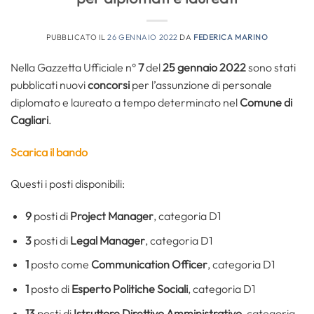
PUBBLICATO IL
26 GENNAIO 2022
DA
FEDERICA MARINO
Nella Gazzetta Ufficiale n°
7
del
25 gennaio 2022
sono stati
pubblicati nuovi
concorsi
per l’assunzione di personale
diplomato e laureato a tempo determinato nel
Comune di
Cagliari
.
Scari
ca il bando
Questi i posti disponibili:
9
posti di
Project Manager
, categoria D1
3
posti di
Legal Manager
, categoria D1
1
posto come
Communication Officer
, categoria D1
1
posto di
Esperto Politiche Sociali
, categoria D1
13
posti di
Istruttore Direttivo Amministrativo
, categoria