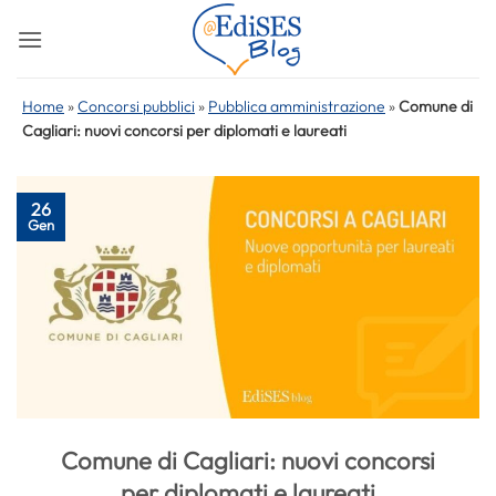
Salta
ai
contenuti
Home
»
Concorsi pubblici
»
Pubblica amministrazione
»
Comune di
Cagliari: nuovi concorsi per diplomati e laureati
26
Gen
Comune di Cagliari: nuovi concorsi
per diplomati e laureati