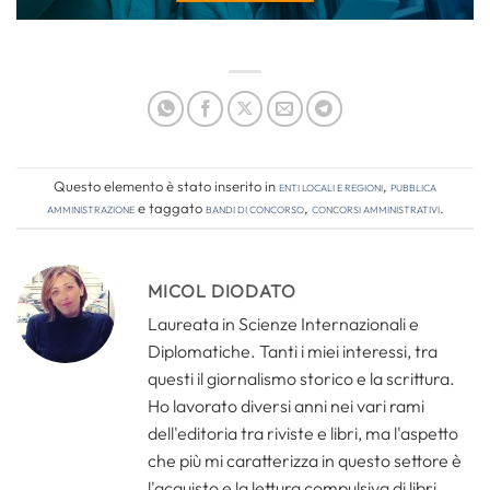
Questo elemento è stato inserito in
Enti locali e regioni
,
Pubblica
amministrazione
e taggato
bandi di concorso
,
concorsi amministrativi
.
MICOL DIODATO
Laureata in Scienze Internazionali e
Diplomatiche. Tanti i miei interessi, tra
questi il giornalismo storico e la scrittura.
Ho lavorato diversi anni nei vari rami
dell'editoria tra riviste e libri, ma l'aspetto
che più mi caratterizza in questo settore è
l'acquisto e la lettura compulsiva di libri