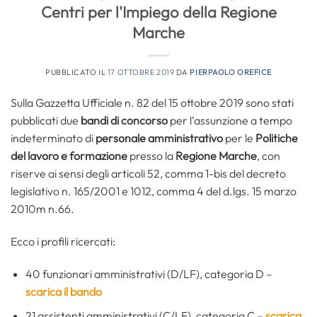
Centri per l'Impiego della Regione
Marche
PUBBLICATO IL
17 OTTOBRE 2019
DA
PIERPAOLO OREFICE
Sulla Gazzetta Ufficiale n. 82 del 15 ottobre 2019 sono stati
pubblicati due
bandi di concorso
per l’assunzione a tempo
indeterminato di
personale amministrativo
per le
Politiche
del lavoro e formazione
presso la
Regione Marche
, con
riserve ai sensi degli articoli 52, comma 1-bis del decreto
legislativo n. 165/2001 e 1012, comma 4 del d.lgs. 15 marzo
2010m n.66.
Ecco i profili ricercati:
40 funzionari amministrativi (D/LF), categoria D –
scarica il bando
21 assistenti amministrativi (C/LF), categoria C –
scarica