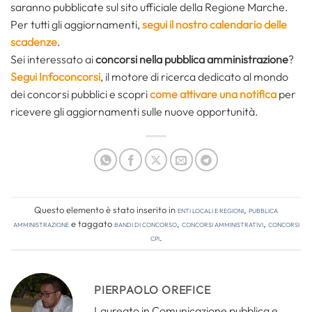
saranno pubblicate sul sito ufficiale della Regione Marche.
Per tutti gli aggiornamenti,
segui il nostro calendario delle
scadenze
.
Sei interessato ai
concorsi nella pubblica amministrazione
?
Segui Infoconcorsi
,
il motore di ricerca dedicato al mondo
dei concorsi pubblici e scopri
come attivare una notifica
per
ricevere gli aggiornamenti sulle nuove opportunità.
Questo elemento è stato inserito in
Enti locali e regioni
,
Pubblica
amministrazione
e taggato
bandi di concorso
,
concorsi amministrativi
,
concorsi
cpi
.
PIERPAOLO OREFICE
Laureato in Comunicazione pubblica e