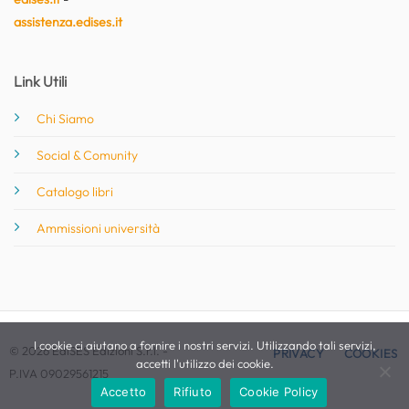
assistenza.edises.it
Link Utili
Chi Siamo
Social & Comunity
Catalogo libri
Ammissioni università
I cookie ci aiutano a fornire i nostri servizi. Utilizzando tali servizi,
© 2026 EdiSES Edizioni S.r.l. -
PRIVACY
COOKIES
accetti l'utilizzo dei cookie.
P.IVA 09029561215
Accetto
Rifiuto
Cookie Policy