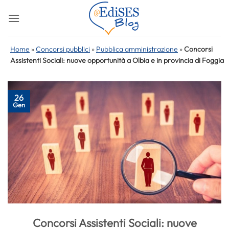
Salta
ai
contenuti
Home
»
Concorsi pubblici
»
Pubblica amministrazione
»
Concorsi
Assistenti Sociali: nuove opportunità a Olbia e in provincia di Foggia
26
Gen
Concorsi Assistenti Sociali: nuove