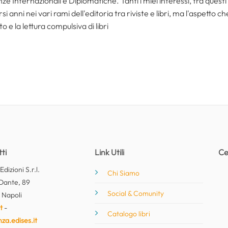
ze Internazionali e Diplomatiche. Tanti i miei interessi, tra questi i
i anni nei vari rami dell'editoria tra riviste e libri, ma l'aspetto c
to e la lettura compulsiva di libri
ti
Link Utili
Ce
dizioni S.r.l.
Chi Siamo
Dante, 89
Social & Comunity
 Napoli
t
-
Catalogo libri
nza.edises.it