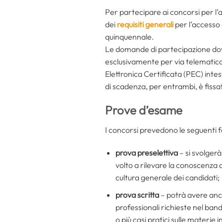
Per partecipare ai concorsi per l’
dei
requisiti generali
per l’accesso 
quinquennale.
Le domande di partecipazione dovr
esclusivamente per via telematica a
Elettronica Certificata (PEC) intes
di scadenza, per entrambi, è fissa
Prove d’esame
I concorsi prevedono le seguenti f
prova preselettiva
– si svolgerà
volto a rilevare la conoscenza d
cultura generale dei candidati;
prova scritta
– potrà avere anch
professionali richieste nel ban
o più casi pratici sulle materie i