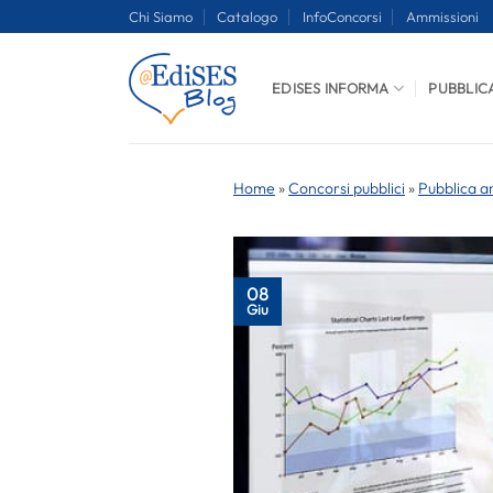
Salta
Chi Siamo
Catalogo
InfoConcorsi
Ammissioni
ai
contenuti
EDISES INFORMA
PUBBLIC
Home
»
Concorsi pubblici
»
Pubblica a
08
Giu