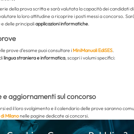
rie della prova scritta e sarà valutata la capacità dei candidati di 
a valutare la loro attitudine a ricoprire i posti messi a concorso. Sar
e
e delle principali
applicazioni informatiche
.
prove
lle prove d’esame puoi consultare i
MiniManuali EdiSES
.
di
lingua straniera e informatica
, scopri i volumi specifici:
e e aggiornamenti sul concorso
rsi ed il loro svolgimento e il calendario delle prove saranno com
 di Milano
nelle pagine dedicate ai concorsi.