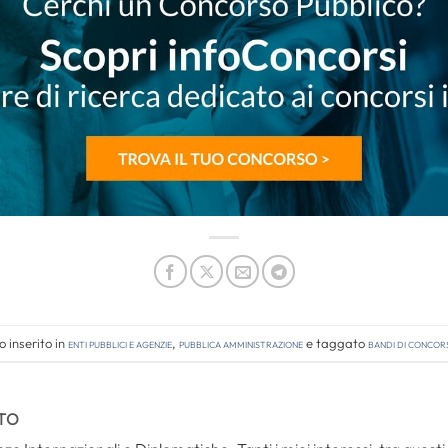
 inserito in
Enti pubblici e agenzie
,
Pubblica amministrazione
e taggato
bandi di concor
TO