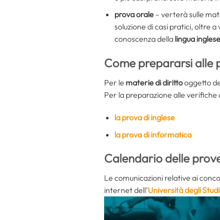
prova orale
– verterà sulle mate
soluzione di casi pratici, oltre 
conoscenza della
lingua ingles
Come prepararsi alle 
Per le
materie di diritto
oggetto de
Per la preparazione alle verifiche 
la prova di inglese
la prova di informatica
Calendario delle prov
Le comunicazioni relative ai conco
internet dell’
Università degli Studi