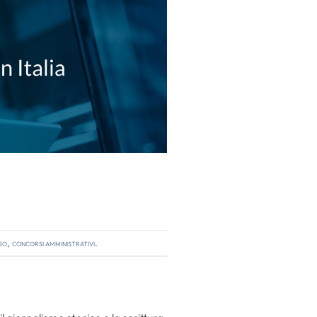
so
,
concorsi amministrativi
.