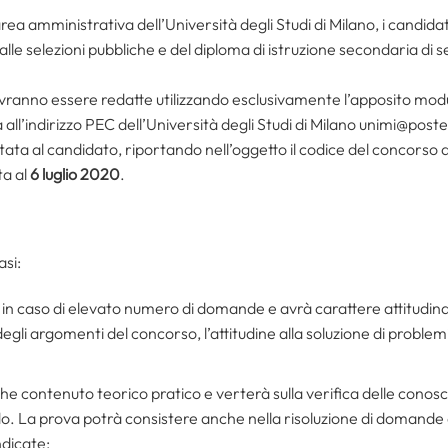
area amministrativa dell’Università degli Studi di Milano, i candid
alle selezioni pubbliche e del diploma di istruzione secondaria di
anno essere redatte utilizzando esclusivamente l’apposito modulo
ll’indirizzo PEC dell’Università degli Studi di Milano unimi@postec
tata al candidato, riportando nell’oggetto il codice del concorso a
ta al
6 luglio 2020
.
asi:
 in caso di elevato numero di domande e avrà carattere attitudinal
egli argomenti del concorso, l’attitudine alla soluzione di problemi
e contenuto teorico pratico e verterà sulla verifica delle cono
do. La prova potrà consistere anche nella risoluzione di domande a
ndicate;