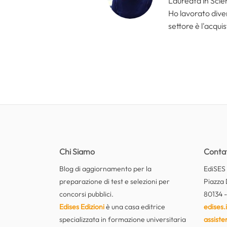
Laureata in Scien
Ho lavorato divers
settore è l'acquis
Chi Siamo
Contat
Blog di aggiornamento per la
EdiSES E
preparazione di test e selezioni per
Piazza 
concorsi pubblici.
80134 -
Edises Edizioni
è una casa editrice
edises.i
specializzata in formazione universitaria
assiste