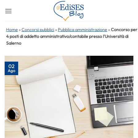
Salta
ai
contenuti
Home
»
Concorsi pubblici
»
Pubblica amministrazione
»
Concorso per
4 posti di addetto amministrativo/contabile presso l'Università di
Salerno
02
Ago