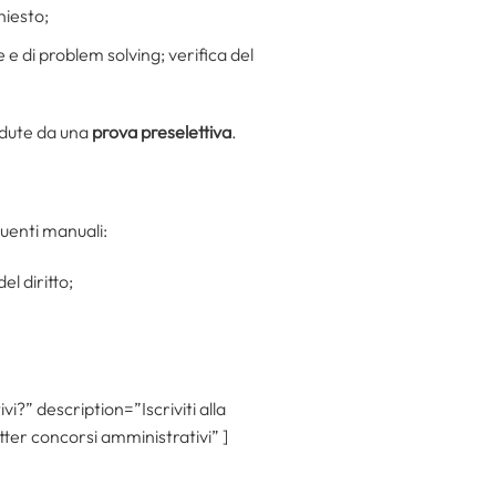
hiesto;
 e di problem solving; verifica del
edute da una
prova preselettiva
.
eguenti manuali:
el diritto;
i?” description=”Iscriviti alla
ter concorsi amministrativi” ]