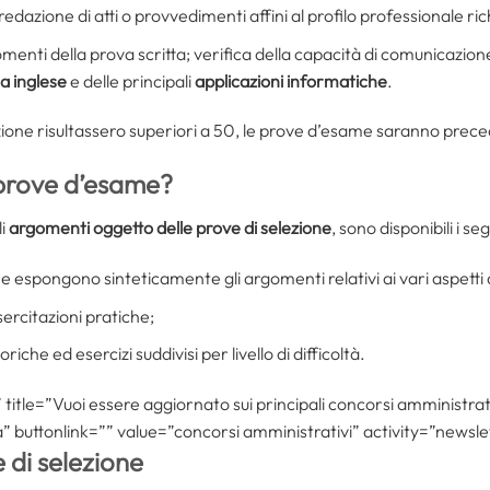
 redazione di atti o provvedimenti affini al profilo professionale ric
gomenti della prova scritta; verifica della capacità di comunicazione
ua inglese
e delle principali
applicazioni informatiche
.
ione risultassero superiori a 50, le prove d’esame saranno prec
 prove d’esame?
li
argomenti oggetto delle prove di selezione
, sono disponibili i s
he espongono sinteticamente gli argomenti relativi ai vari aspetti d
sercitazioni pratiche;
eoriche ed esercizi suddivisi per livello di difficoltà.
itle=”Vuoi essere aggiornato sui principali concorsi amministrativ
buttonlink=”” value=”concorsi amministrativi” activity=”newslet
 di selezione