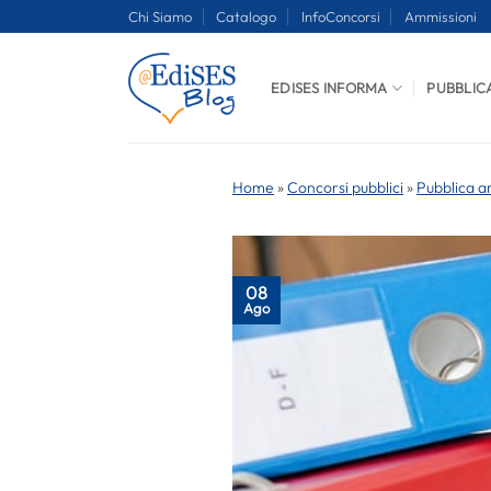
Salta
Chi Siamo
Catalogo
InfoConcorsi
Ammissioni
ai
contenuti
EDISES INFORMA
PUBBLIC
Home
»
Concorsi pubblici
»
Pubblica a
08
Ago