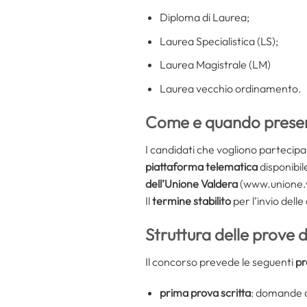
Diploma di Laurea;
Laurea Specialistica (LS);
Laurea Magistrale (LM)
Laurea vecchio ordinamento.
Come e quando presen
I candidati che vogliono parteci
piattaforma telematica
disponibil
dell’Unione Valdera
(www.unione.va
Il
termine stabilito
per l’invio dell
Struttura delle prove 
Il concorso prevede le seguenti
pr
prima prova scritta
: domande a