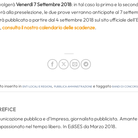
svolgerà
Venerdì 7 Settembre 2018
: in tal caso la prima e la seco
erà alla preselezione, le due prove verranno anticipate al 7 sette
rà pubblicata a partire dal 4 settembre 2018 sul sito ufficiale dell’
i,
consulta il nostro calendario delle scadenze
.
o inserito in
Enti locali e regioni
,
Pubblica amministrazione
e taggato
bandi di concor
REFICE
icazione pubblica e d’Impresa, giornalista pubblicista. Amante del
ppassionato nel tempo libero. In EdiSES da Marzo 2018.