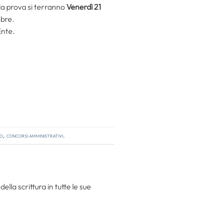
nda prova si terranno
Venerdì 21
mbre.
Ente.
so
,
concorsi amministrativi
.
la scrittura in tutte le sue