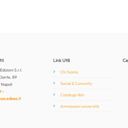
ti
Link Utili
Ce
dizioni S.r.l.
Chi Siamo
Dante, 89
Social & Comunity
 Napoli
t
-
Catalogo libri
nza.edises.it
Ammissioni università