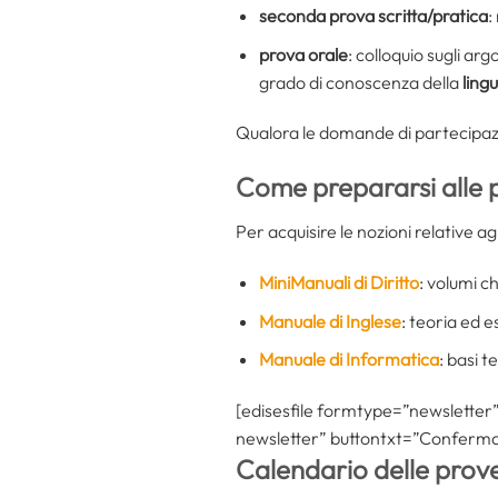
seconda prova scritta/pratica
:
prova orale
: colloquio sugli ar
grado di conoscenza della
ling
Qualora le domande di partecipaz
Come prepararsi alle
Per acquisire le nozioni relative ag
MiniManuali di Diritto
: volumi c
Manuale di Inglese
: teoria ed e
Manuale di Informatica
: basi t
[edisesfile formtype=”newsletter” t
newsletter” buttontxt=”Conferma” 
Calendario delle prove