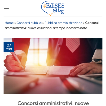
Salta
ai
contenuti
Home
»
Concorsi pubblici
»
Pubblica amministrazione
»
Concorsi
amministrativi: nuove assunzioni a tempo indeterminato
07
Mag
Concorsi amministrativi: nuove