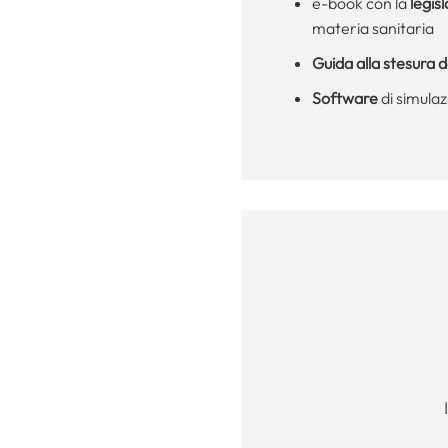
e-book con la
legis
materia sanitaria
Guida alla stesura de
Software
di simula