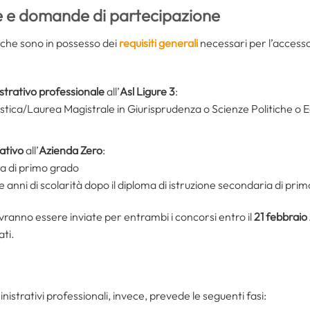
ne e domande di partecipazione
i che sono in possesso dei
requisiti generali
necessari per l’accesso 
trativo professionale
all’
Asl Ligure 3
:
stica/Laurea Magistrale in Giurisprudenza o Scienze Politiche o 
ativo
all’
Azienda Zero
:
ia di primo grado
 anni di scolarità dopo il diploma di istruzione secondaria di pri
anno essere inviate per entrambi i concorsi entro il
21 febbrai
ati.
istrativi professionali, invece, prevede le seguenti fasi: