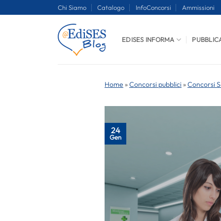
Salta
Chi Siamo
Catalogo
InfoConcorsi
Ammissioni
ai
contenuti
EDISES INFORMA
PUBBLIC
Home
»
Concorsi pubblici
»
Concorsi S
24
Gen