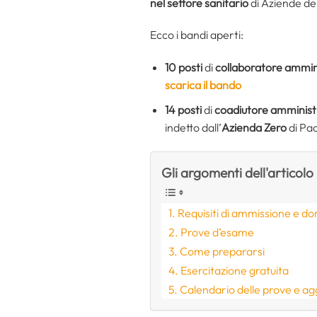
nel settore sanitario
di Aziende del
Ecco i bandi aperti:
10 posti
di
collaboratore ammini
scarica il bando
14 posti
di
coadiutore amminist
indetto dall’
Azienda Zero
di Pa
Gli argomenti dell'articolo
Requisiti di ammissione e d
Prove d’esame
Come prepararsi
Esercitazione gratuita
Calendario delle prove e a