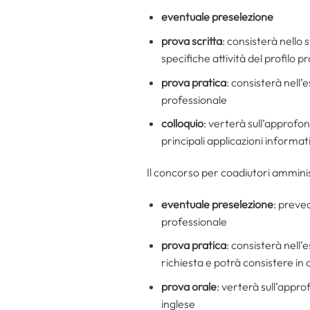
eventuale preselezione
prova scritta
: consisterà nello 
specifiche attività del profilo p
prova pratica
: consisterà nell’
professionale
colloquio
: verterà sull’approfo
principali applicazioni informat
Il concorso per coadiutori amminis
eventuale preselezione
: preved
professionale
prova pratica
: consisterà nell’
richiesta e potrà consistere in q
prova orale
: verterà sull’appr
inglese