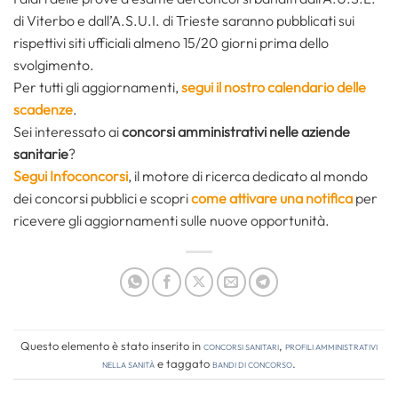
di Viterbo e dall’A.S.U.I. di Trieste saranno pubblicati sui
rispettivi siti ufficiali almeno 15/20 giorni prima dello
svolgimento.
Per tutti gli aggiornamenti,
segui il nostro calendario delle
scadenze
.
Sei interessato ai
concorsi amministrativi nelle aziende
sanitarie
?
Segui Infoconcorsi
,
il motore di ricerca dedicato al mondo
dei concorsi pubblici e scopri
come attivare una notifica
per
ricevere gli aggiornamenti sulle nuove opportunità.
Questo elemento è stato inserito in
Concorsi Sanitari
,
Profili amministrativi
nella sanità
e taggato
bandi di concorso
.