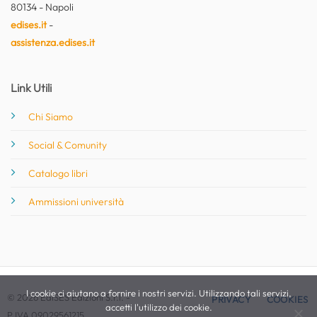
80134 - Napoli
edises.it
-
assistenza.edises.it
Link Utili
Chi Siamo
Social & Comunity
Catalogo libri
Ammissioni università
I cookie ci aiutano a fornire i nostri servizi. Utilizzando tali servizi,
© 2026 EdiSES Edizioni S.r.l. -
PRIVACY
COOKIES
accetti l'utilizzo dei cookie.
P.IVA 09029561215