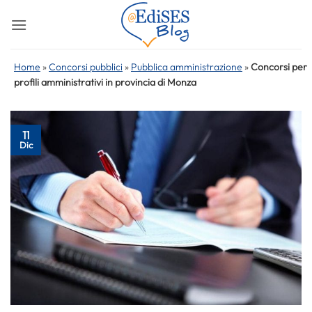
Salta
ai
contenuti
Home
»
Concorsi pubblici
»
Pubblica amministrazione
»
Concorsi per
profili amministrativi in provincia di Monza
11
Dic