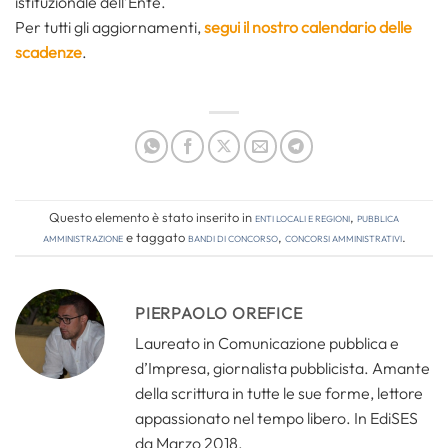
istituzionale dell’Ente.
Per tutti gli aggiornamenti,
segui il nostro calendario delle
scadenze
.
Questo elemento è stato inserito in
Enti locali e regioni
,
Pubblica
amministrazione
e taggato
bandi di concorso
,
concorsi amministrativi
.
PIERPAOLO OREFICE
Laureato in Comunicazione pubblica e
d’Impresa, giornalista pubblicista. Amante
della scrittura in tutte le sue forme, lettore
appassionato nel tempo libero. In EdiSES
da Marzo 2018.