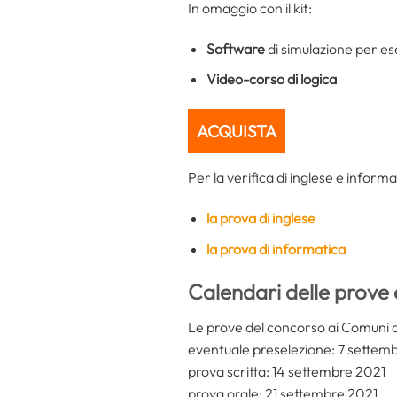
In omaggio con il kit:
Software
di simulazione per ese
Video-corso di logica
ACQUISTA
Per la verifica di inglese e informa
la prova di inglese
la prova di informatica
Calendari delle prove 
Le prove del concorso ai Comuni d
eventuale preselezione: 7 settem
prova scritta: 14 settembre 2021
prova orale: 21 settembre 2021