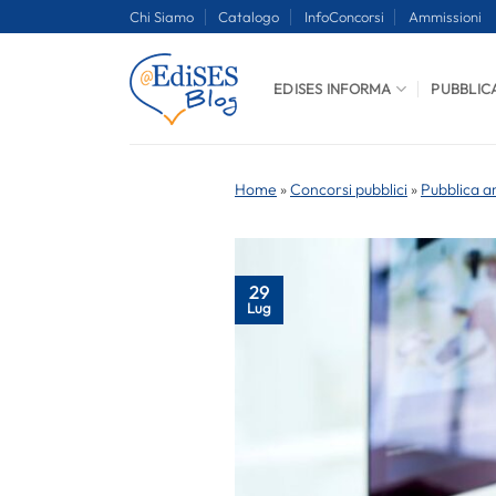
Salta
Chi Siamo
Catalogo
InfoConcorsi
Ammissioni
ai
contenuti
EDISES INFORMA
PUBBLIC
Home
»
Concorsi pubblici
»
Pubblica a
29
Lug