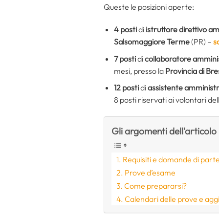
Queste le posizioni aperte:
4 posti
di
istruttore direttivo a
Salsomaggiore Terme
(PR) –
s
7 posti
di
collaboratore ammini
mesi, presso la
Provincia di Bre
12 posti
di
assistente amministr
8 posti riservati ai volontari d
Gli argomenti dell'articolo
Requisiti e domande di part
Prove d’esame
Come prepararsi?
Calendari delle prove e agg