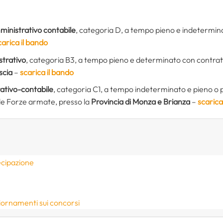
mministrativo contabile
, categoria D, a tempo pieno e indetermina
carica il bando
strativo
, categoria B3, a tempo pieno e determinato con contratt
scia
–
scarica il bando
ativo-contabile
, categoria C1, a tempo indeterminato e pieno o pa
elle Forze armate, presso la
Provincia di Monza e Brianza
–
scarica
ecipazione
iornamenti sui concorsi