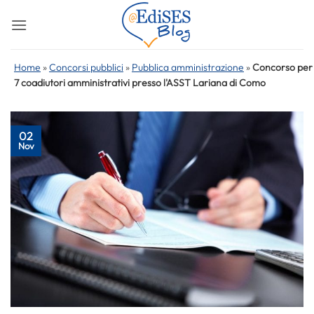
Salta
ai
contenuti
Home
»
Concorsi pubblici
»
Pubblica amministrazione
»
Concorso per
7 coadiutori amministrativi presso l'ASST Lariana di Como
02
Nov