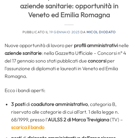
aziende sanitarie: opportunità in
Veneto ed Emilia Romagna
PUBBLICATO IL
19 GENNAIO 2023
DA
MICOL DIODATO
Nuove opportunità di lavoro per
profili amministrativi
nelle
aziende sanitarie
: nella Gazzetta Ufficiale – Concorsi n° 4
del 17 gennaio sono stati pubblicati due
concorsi
per
l’assunzione di diplomati e laureati in Veneto ed Emilia
Romagna.
Ecco i bandi aperti:
3 posti
di
coadiutore amministrativo
, categoria B,
riservato alle categorie di cui all’art. 1 della legge n.
68/1999, presso l’
AULSS 2 di Marca Trevigiana
(TV) –
scarica il bando
posti
di
dirigente amministrativo dell’area risorse