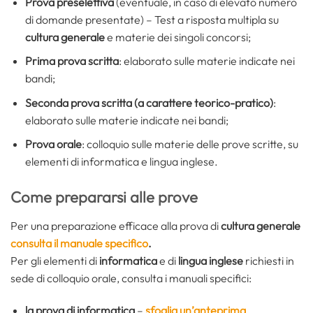
Prova preselettiva
(eventuale, in caso di elevato numero
di domande presentate) – Test a risposta multipla su
cultura generale
e materie dei singoli concorsi;
Prima prova scritta
: elaborato sulle materie indicate nei
bandi;
Seconda prova scritta (a carattere teorico-pratico)
:
elaborato sulle materie indicate nei bandi;
Prova orale
: colloquio sulle materie delle prove scritte, su
elementi di informatica e lingua inglese.
Come prepararsi alle prove
Per una preparazione efficace alla prova di
cultura generale
consulta il manuale specifico
.
Per gli elementi di
informatica
e di
lingua inglese
richiesti in
sede di colloquio orale, consulta i manuali specifici:
la prova di informatica
–
sfoglia un’anteprima