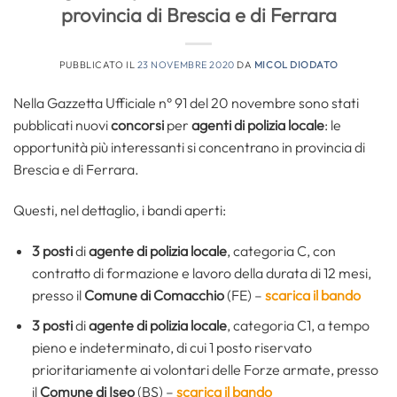
provincia di Brescia e di Ferrara
PUBBLICATO IL
23 NOVEMBRE 2020
DA
MICOL DIODATO
Nella Gazzetta Ufficiale n° 91 del 20 novembre sono stati
pubblicati nuovi
concorsi
per
agenti di polizia locale
: le
opportunità più interessanti si concentrano in provincia di
Brescia e di Ferrara.
Questi, nel dettaglio, i bandi aperti:
3 posti
di
agente di polizia locale
, categoria C, con
contratto di formazione e lavoro della durata di 12 mesi,
presso il
Comune di Comacchio
(FE) –
scarica il bando
3 posti
di
agente di polizia locale
, categoria C1, a tempo
pieno e indeterminato, di cui 1 posto riservato
prioritariamente ai volontari delle Forze armate, presso
il
Comune di Iseo
(BS) –
scarica il bando