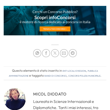
Questo elemento è stato inserito in
Enti locali e regioni
,
Pubblica
amministrazione
e taggato
bandi di concorso
,
concorsi polizia municipale
.
MICOL DIODATO
Laureata in Scienze Internazionali e
Diplomatiche. Tanti i miei interessi, tra