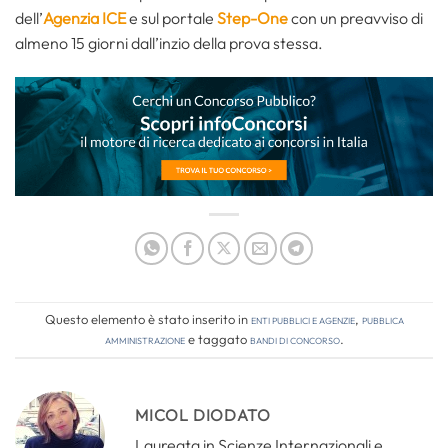
dell’
Agenzia ICE
e sul portale
Step-One
con un preavviso di
almeno 15 giorni dall’inzio della prova stessa.
Questo elemento è stato inserito in
Enti pubblici e agenzie
,
Pubblica
amministrazione
e taggato
bandi di concorso
.
MICOL DIODATO
Laureata in Scienze Internazionali e