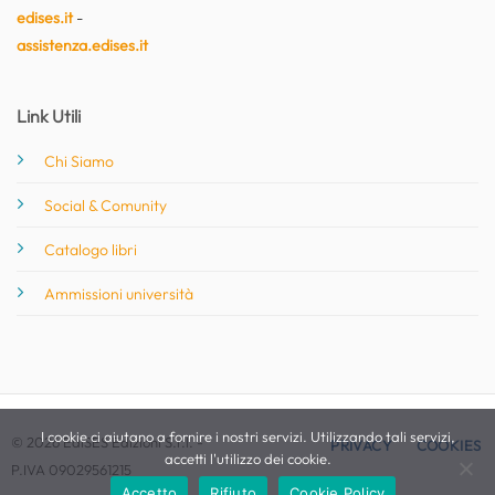
edises.it
-
assistenza.edises.it
Link Utili
Chi Siamo
Social & Comunity
Catalogo libri
Ammissioni università
I cookie ci aiutano a fornire i nostri servizi. Utilizzando tali servizi,
© 2026 EdiSES Edizioni S.r.l. -
PRIVACY
COOKIES
accetti l'utilizzo dei cookie.
P.IVA 09029561215
Accetto
Rifiuto
Cookie Policy